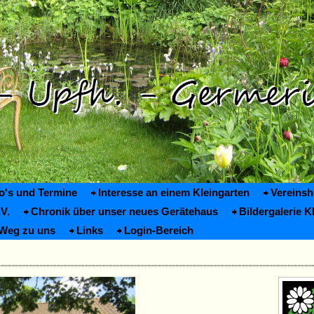
fo's und Termine
Interesse an einem Kleingarten
Vereins
V.
Chronik über unser neues Gerätehaus
Bildergalerie K
 Weg zu uns
Links
Login-Bereich